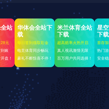
上、安全高效
”的理念，持续优化产品架构与内容体验，致力
站平台。