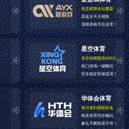
的数字化观赛体验。我们整合
高清
公司-中国官方网站服务。
亚、中东、欧洲等区域建立了本地化技
续增长，深受广大体育爱好者喜