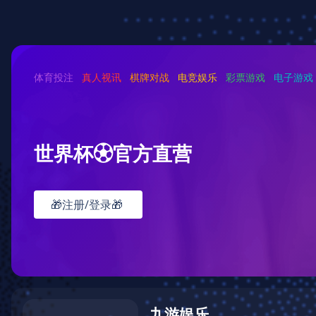
立即注册
MK体育
官网 · 权
MK体育 OFFICIAL WEBSITE
自2022年创立以来，
MK体育
致力于为用户提供包
在内的热门赛事直播与数据服务，广受用户信赖
立即下载MK体育APP