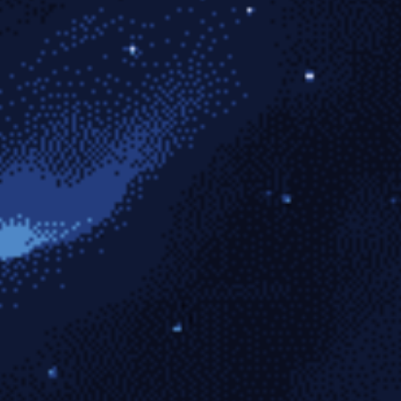
v6.3.0 · 发布于 2025年10月
新增跨设备同步机制，收藏与偏好可随账号迁
推荐系统升级，结合用户习惯提供个性化赛事
新增教学视频栏目，涵盖常见赛制与操作流程，适
修复部分小屏机型按钮显示异常问题。
v6.2.0 · 发布于 2025年8月
v6.1.3 · 发布于 2025年6月