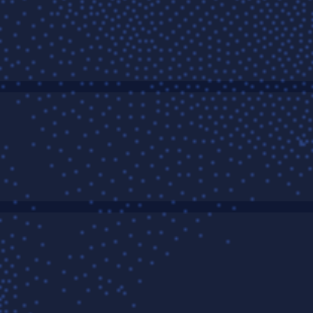
MK体育公司简介
合体育赛事直播与数据服务平台，专注于为体育迷打造高品质
等核心功能，为用户提供一站式的MK体育(MKSports)股份
构稳定高效，全面适配 APP、PC 和移动网页端。在东南
获得便捷、可靠的服务体验。
万+
注册用户，服务网络覆盖十余国家与地区，日均访问量持